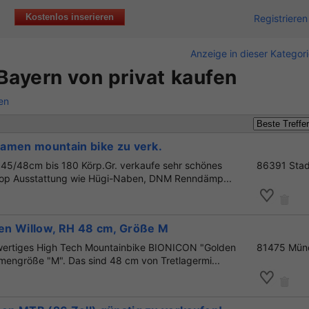
Kostenlos inserieren
Registrieren
Anzeige in dieser Kategor
Bayern von privat kaufen
nen
amen mountain bike zu verk.
H 45/48cm bis 180 Körp.Gr. verkaufe sehr schönes
86391 Sta
 Top Ausstattung wie Hügi-Naben, DNM Renndämp...
n Willow, RH 48 cm, Größe M
wertiges High Tech Mountainbike BIONICON "Golden
81475 Mün
hmengröße "M". Das sind 48 cm von Tretlagermi...