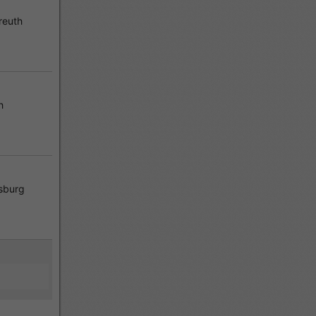
reuth
h
sburg