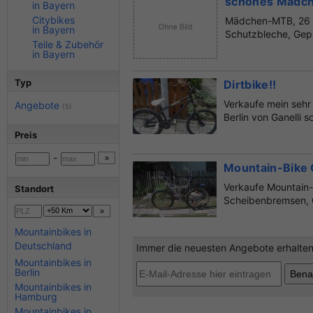
schönes Mädche
in Bayern
Citybikes
Mädchen-MTB, 26 Zo
in Bayern
Schutzbleche, Gepä
Teile & Zubehör
in Bayern
Typ
Dirtbike!!
Verkaufe mein sehr
Angebote
(5)
Berlin von Ganelli s
Preis
-
Mountain-Bike 
Verkaufe Mountain-
Standort
Scheibenbremsen, G
Mountainbikes in
Deutschland
Immer die neuesten Angebote erhalten?
Mountainbikes in
Berlin
Mountainbikes in
Hamburg
Mountainbikes in