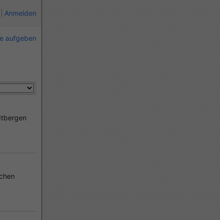
Anmelden
ie aufgeben
dtbergen
chen