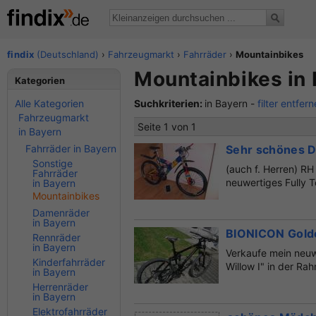
findix
(Deutschland)
›
Fahrzeugmarkt
›
Fahrräder
›
Mountainbikes
Mountainbikes in 
Kategorien
Alle Kategorien
Suchkriterien:
in Bayern -
filter entfer
Fahrzeugmarkt
Seite 1 von 1
in Bayern
Fahrräder in Bayern
Sehr schönes D
Sonstige
(auch f. Herren) R
Fahrräder
neuwertiges Fully
in Bayern
Mountainbikes
Damenräder
in Bayern
BIONICON Golde
Rennräder
in Bayern
Verkaufe mein neu
Kinderfahrräder
Willow I" in der Ra
in Bayern
Herrenräder
in Bayern
Elektrofahrräder