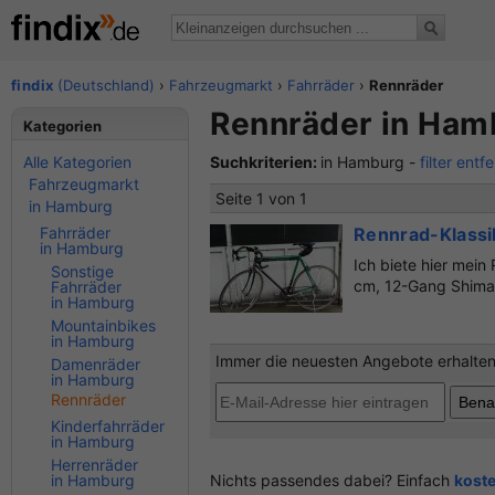
findix
(Deutschland)
›
Fahrzeugmarkt
›
Fahrräder
›
Rennräder
Rennräder in Hamb
Kategorien
Alle Kategorien
Suchkriterien:
in Hamburg -
filter entf
Fahrzeugmarkt
Seite 1 von 1
in Hamburg
Fahrräder
Rennrad-Klass
in Hamburg
Ich biete hier me
Sonstige
cm, 12-Gang Shiman
Fahrräder
in Hamburg
Mountainbikes
in Hamburg
Immer die neuesten Angebote erhalten?
Damenräder
in Hamburg
Rennräder
Kinderfahrräder
in Hamburg
Herrenräder
in Hamburg
Nichts passendes dabei? Einfach
kost