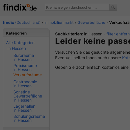
findix
(Deutschland)
›
Immobilienmarkt
›
Gewerbefläche
›
Verkaufsr
Kategorien
Suchkriterien:
in Hessen -
filter entfer
Leider keine pas
Alle Kategorien
in Hessen
Versuchen Sie das gesuchte allgemeine
Büroräume
Eventuell helfen Ihnen auch unsere
Kat
in Hessen
Praxisräume
Geben Sie doch einfach kostenlos eine
in Hessen
Verkaufsräume
Gastronomie
in Hessen
Sonstige
Gewerbefläche
in Hessen
Lagerhallen
in Hessen
Schulungsräume
in Hessen