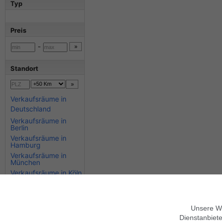
Typ
Preis
-
Standort
Verkaufsräume in
Deutschland
Verkaufsräume in
Berlin
Verkaufsräume in
Hamburg
Verkaufsräume in
München
Verkaufsräume in Köln
Verkaufsräume in
Stuttgart
Verkaufsräume in
Bayern
Unsere We
Verkaufsräume in
Dienstanbiete