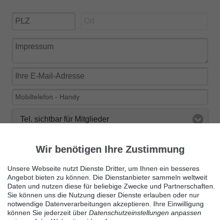
Tel. sichtbar für Mitglieder
Ja, ich möchte über Neuigkeiten bei findix über E-Mail
Wir benötigen Ihre Zustimmung
informiert werden.
Unsere Webseite nutzt Dienste Dritter, um Ihnen ein besseres
Angebot bieten zu können. Die Dienstanbieter sammeln weltweit
Daten und nutzen diese für beliebige Zwecke und Partnerschaften.
Sie können uns die Nutzung dieser Dienste erlauben oder nur
notwendige Datenverarbeitungen akzeptieren. Ihre Einwilligung
Kleinanzeige veröffentlichen
können Sie jederzeit über
Datenschutzeinstellungen anpassen