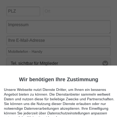
Tel. sichtbar für Mitglieder
Ja, ich möchte über Neuigkeiten bei findix über E-Mail
Wir benötigen Ihre Zustimmung
informiert werden.
Unsere Webseite nutzt Dienste Dritter, um Ihnen ein besseres
Angebot bieten zu können. Die Dienstanbieter sammeln weltweit
Daten und nutzen diese für beliebige Zwecke und Partnerschaften.
Sie können uns die Nutzung dieser Dienste erlauben oder nur
notwendige Datenverarbeitungen akzeptieren. Ihre Einwilligung
Kleinanzeige veröffentlichen
können Sie jederzeit über
Datenschutzeinstellungen anpassen