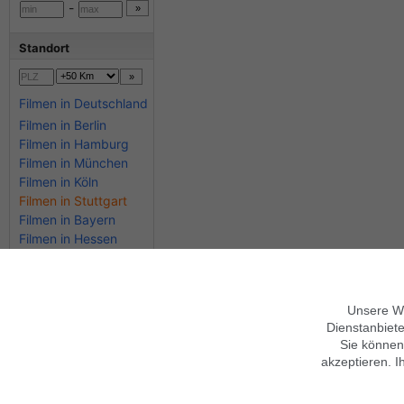
-
Standort
Filmen in Deutschland
Filmen in Berlin
Filmen in Hamburg
Filmen in München
Filmen in Köln
Filmen in Stuttgart
Filmen in Bayern
Filmen in Hessen
Unsere We
Über findix
Hinweise zur Nutzung
Dienstanbiete
Jobs & Karriere
Mobile Version verwenden
Sie können
Kontakt
Hilfe
Sicherheitshinweise
akzeptieren. I
Impressum
Datenschutz,
AGB
Folgen Sie uns
Datenschutz anpassen