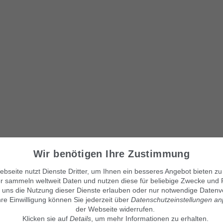
Wir benötigen Ihre Zustimmung
bseite nutzt Dienste Dritter, um Ihnen ein besseres Angebot bieten zu
Unsere Kleinanzeigenmärkte
© Maven360 GmbH - 9.0.6
r sammeln weltweit Daten und nutzen diese für beliebige Zwecke und 
Mit Stolz entwickelt und betrie
findix.de
 uns die Nutzung dieser Dienste erlauben oder nur notwendige Datenv
findix.es
hre Einwilligung können Sie jederzeit über
Datenschutzeinstellungen a
findix.at
der Webseite widerrufen.
findix.ch
Klicken sie auf
Details
, um mehr Informationen zu erhalten.