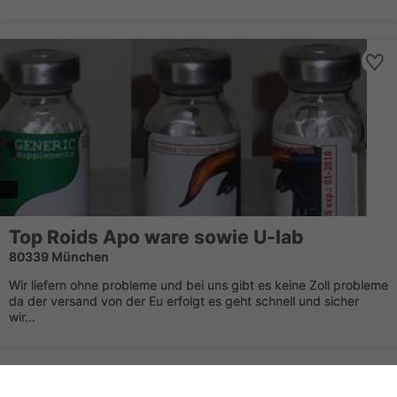
Top Roids Apo ware sowie U-lab
80339 München
Wir liefern ohne probleme und bei uns gibt es keine Zoll probleme
da der versand von der Eu erfolgt es geht schnell und sicher
wir...