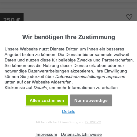
250 €
Wir benötigen Ihre Zustimmung
Hübsche Studentin sucht günstiges
Zimmer
Unsere Webseite nutzt Dienste Dritter, um Ihnen ein besseres
Angebot bieten zu können. Die Dienstanbieter sammeln weltweit
12347 Berlin
Daten und nutzen diese für beliebige Zwecke und Partnerschaften.
· 20 m² · 13 €/m²
Sie können uns die Nutzung dieser Dienste erlauben oder nur
notwendige Datenverarbeitungen akzeptieren. Ihre Einwilligung
Ich, 21, Studentin in Berlin, suche schnellstmöglich eine schöne
können Sie jederzeit über
Datenschutzeinstellungen anpassen
Bleibe in Berlin. Würde mich über eine net...
unten auf der Webseite widerrufen.
Klicken sie auf
Details
, um mehr Informationen zu erhalten.
Allen zustimmen
Nur notwendige
Details
© 2026 Maven360 GmbH - v 9.0.6
Mit freundlicher Unterstützung von
Dr. DSGVO
AGB
Datenschutz
Impressum
Kontakt
Datenschutz anpassen
Desktop Version
Impressum
|
Datenschutzhinweise