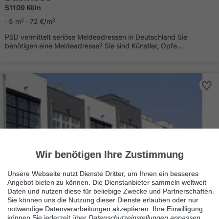
51109 Köln
· 5 m² · 72 €/m²
PSD vermittelt seriöse Meldeadressen in Deutschland Sie
benötigen eine Meldeadresse? Sie sind Künstler, Opfe...
359 €
Wir benötigen Ihre Zustimmung
Unsere Webseite nutzt Dienste Dritter, um Ihnen ein besseres
Geschützte Meldeadresse mieten -
Angebot bieten zu können. Die Dienstanbieter sammeln weltweit
Daten und nutzen diese für beliebige Zwecke und Partnerschaften.
Domizilservice
Sie können uns die Nutzung dieser Dienste erlauben oder nur
51105 Köln
notwendige Datenverarbeitungen akzeptieren. Ihre Einwilligung
können Sie jederzeit über
Datenschutzeinstellungen anpassen