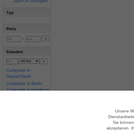
Sport in Stuttgart
Typ
Preis
-
Standort
Computer in
Deutschland
Computer in Berlin
Computer in Hamburg
Computer in München
Computer in Köln
Computer in Stuttgart
Unsere We
Computer in Bayern
Dienstanbiete
Computer in Hessen
Sie können
akzeptieren. I