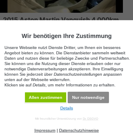
2015 Aston Martin Vanquish 4.000km
CARBON
70569 Stuttgart
Wir benötigen Ihre Zustimmung
2015 Aston Martin Vanquish 4.000km CARBON Modell 2015 Nur
Unsere Webseite nutzt Dienste Dritter, um Ihnen ein besseres
4000 Km. Aussenfarbe: Grün met. Sehr gepflegtes Auto.
Angebot bieten zu können. Die Dienstanbieter sammeln weltweit
Serviceheft. Dies...
Daten und nutzen diese für beliebige Zwecke und Partnerschaften.
Sie können uns die Nutzung dieser Dienste erlauben oder nur
notwendige Datenverarbeitungen akzeptieren. Ihre Einwilligung
können Sie jederzeit über
Datenschutzeinstellungen anpassen
unten auf der Webseite widerrufen.
Klicken sie auf
Details
, um mehr Informationen zu erhalten.
Allen zustimmen
Nur notwendige
Details
© 2026 Maven360 GmbH - v 9.0.6
Mit freundlicher Unterstützung von
Dr. DSGVO
AGB
Datenschutz
Impressum
Kontakt
Datenschutz anpassen
Desktop Version
Impressum
|
Datenschutzhinweise