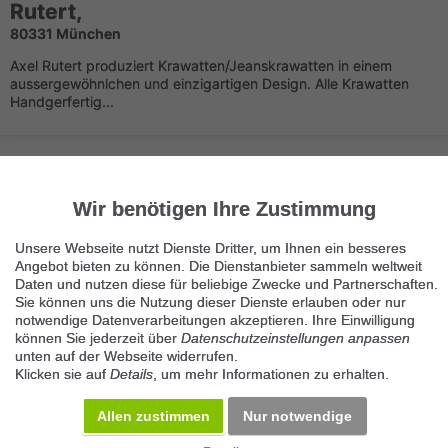
Rutert,
80331 München
Axel Rutert produziert Krawatten/Jeanskrawatten in einem
aussergewöhnlchen und einzigartigen Design. Alle Krawatten
Handgerfertig...
Wir benötigen Ihre Zustimmung
Unsere Webseite nutzt Dienste Dritter, um Ihnen ein besseres
Angebot bieten zu können. Die Dienstanbieter sammeln weltweit
Immer die neuesten Anzeigen erhalten?
Daten und nutzen diese für beliebige Zwecke und Partnerschaften.
Kein Angebot verpassen, täglich per E-Mail.
Sie können uns die Nutzung dieser Dienste erlauben oder nur
notwendige Datenverarbeitungen akzeptieren. Ihre Einwilligung
können Sie jederzeit über
Datenschutzeinstellungen anpassen
unten auf der Webseite widerrufen.
Benachrichtigung aktivieren
Klicken sie auf
Details
, um mehr Informationen zu erhalten.
Kategorie Herrenbekleidung
Allen zustimmen
Nur notwendige
KOSTENLOS INSERIEREN