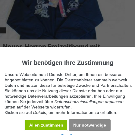
Neues Herren Freizeithemd mit
Stickereien und
70599 Stuttgart
Wir benötigen Ihre Zustimmung
schönes Herren Freizeithemd mit Stickereien und Applikationen
Unsere Webseite nutzt Dienste Dritter, um Ihnen ein besseres
auf Brust und Rücken, Farbe blau, Langarm, neu und ungetragen
Angebot bieten zu können. Die Dienstanbieter sammeln weltweit
100...
Daten und nutzen diese für beliebige Zwecke und Partnerschaften.
Sie können uns die Nutzung dieser Dienste erlauben oder nur
notwendige Datenverarbeitungen akzeptieren. Ihre Einwilligung
können Sie jederzeit über
Datenschutzeinstellungen anpassen
unten auf der Webseite widerrufen.
Klicken sie auf
Details
, um mehr Informationen zu erhalten.
Allen zustimmen
Nur notwendige