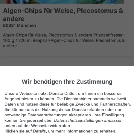
Algen-Chips für Welse, Plecostomus &
andere
80331 München
Algen-Chips für Welse, Plecostomus & andere Pflanzenfresser
100 g / 220 ml Beaphar-Algen-Chips für Welse, Plecostomus &
andere...
Wir benötigen Ihre Zustimmung
Unsere Webseite nutzt Dienste Dritter, um Ihnen ein besseres
Angebot bieten zu können. Die Dienstanbieter sammeln weltweit
Ähnliche Suchbegriffe
Daten und nutzen diese für beliebige Zwecke und Partnerschaften.
Sie können uns die Nutzung dieser Dienste erlauben oder nur
Haustiere Fischfutter
notwendige Datenverarbeitungen akzeptieren. Ihre Einwilligung
können Sie jederzeit über
Datenschutzeinstellungen anpassen
Haustiere Aquarien & Becken
unten auf der Webseite widerrufen.
Klicken sie auf
Details
, um mehr Informationen zu erhalten.