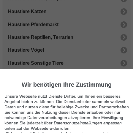
Haustiere Katzen
Haustiere Pferdemarkt
Haustiere Reptilien, Terrarien
Haustiere Vögel
Haustiere Sonstige Tiere
Haustiere Hasen, Nagetiere
Wir benötigen Ihre Zustimmung
Haustiere Fische
Unsere Webseite nutzt Dienste Dritter, um Ihnen ein besseres
Angebot bieten zu können. Die Dienstanbieter sammeln weltweit
Immer die neuesten Anzeigen erhalten?
Daten und nutzen diese für beliebige Zwecke und Partnerschaften.
Kein Angebot verpassen, täglich per E-Mail.
Sie können uns die Nutzung dieser Dienste erlauben oder nur
notwendige Datenverarbeitungen akzeptieren. Ihre Einwilligung
können Sie jederzeit über
Datenschutzeinstellungen anpassen
unten auf der Webseite widerrufen.
Benachrichtigung aktivieren