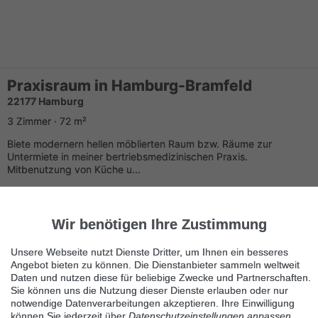
Praxisraum in Hamburg-Bramfeld
22177 Hamburg
3 Zimmer · 72 m²
Biete modernern hellen möblierten Raum bzw. Räume zur
Untermiete in meiner bertriebsmedizinischen Praxis.
Mitbenutzung von Küche u...
Wir benötigen Ihre Zustimmung
Unsere Webseite nutzt Dienste Dritter, um Ihnen ein besseres
Angebot bieten zu können. Die Dienstanbieter sammeln weltweit
Daten und nutzen diese für beliebige Zwecke und Partnerschaften.
Sie können uns die Nutzung dieser Dienste erlauben oder nur
Ähnliche Suchbegriffe
notwendige Datenverarbeitungen akzeptieren. Ihre Einwilligung
können Sie jederzeit über
Datenschutzeinstellungen anpassen