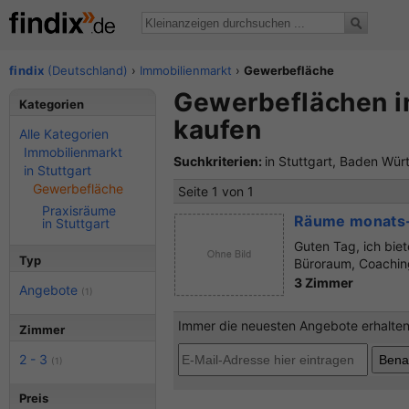
findix
(Deutschland)
›
Immobilienmarkt
›
Gewerbefläche
Gewerbeflächen in
Kategorien
kaufen
Alle Kategorien
Immobilienmarkt
Suchkriterien:
in Stuttgart, Baden Wü
in Stuttgart
Gewerbefläche
Seite 1 von 1
Praxisräume
Räume monats-,
in Stuttgart
Guten Tag, ich bie
Typ
Büroraum, Coachings
3 Zimmer
Angebote
(1)
Immer die neuesten Angebote erhalten?
Zimmer
2 - 3
(1)
Preis