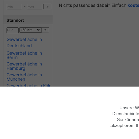
Nichts passendes dabei? Einfach
kost
-
Standort
Gewerbefläche in
Deutschland
Gewerbefläche in
Berlin
Gewerbefläche in
Hamburg
Gewerbefläche in
München
Gewerbefläche in Köln
Gewerbefläche in
Stuttgart
Gewerbefläche in
Bayern
Unsere We
Gewerbefläche in
Dienstanbiete
Hessen
Sie können
akzeptieren. I