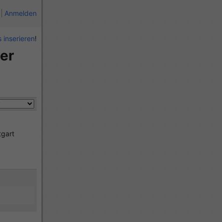
Anmelden
 inserieren
!
er
tgart