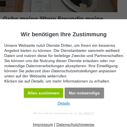
Gebe meine ältere Freundin,meine
Waschmaschiene
10555 Berlin
Wir benötigen Ihre Zustimmung
Die Siemens Siwamat Plus 3573 Frontlader, Füllmenge 4, 1 bis
Unsere Webseite nutzt Dienste Dritter, um Ihnen ein besseres
5kg, Energieeffizienzklasse B, 1.000 U/Min, Kurzwaschgang,
Angebot bieten zu können. Die Dienstanbieter sammeln weltweit
Wasserspa...
Daten und nutzen diese für beliebige Zwecke und Partnerschaften.
Sie können uns die Nutzung dieser Dienste erlauben oder nur
notwendige Datenverarbeitungen akzeptieren. Ihre Einwilligung
können Sie jederzeit über
Datenschutzeinstellungen anpassen
unten auf der Webseite widerrufen.
Klicken sie auf
Details
, um mehr Informationen zu erhalten.
Allen zustimmen
Nur notwendige
Details
© 2026 Maven360 GmbH - v 9.0.6
Mit freundlicher Unterstützung von
Dr. DSGVO
AGB
Datenschutz
Impressum
Kontakt
Datenschutz anpassen
Desktop Version
Impressum
|
Datenschutzhinweise