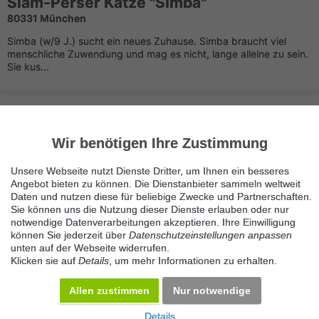
Siam-Perser Katze "Simba"
80331 München
Simba (w/9 J.) sucht ein neues Zuhause. Simba braucht viel
menschliche Zuwendung und mag es nicht, lange alleine zu sein.
Sie kus...
Wir benötigen Ihre Zustimmung
Unsere Webseite nutzt Dienste Dritter, um Ihnen ein besseres
Angebot bieten zu können. Die Dienstanbieter sammeln weltweit
Immer die neuesten Anzeigen erhalten?
Daten und nutzen diese für beliebige Zwecke und Partnerschaften.
Kein Angebot verpassen, täglich per E-Mail.
Sie können uns die Nutzung dieser Dienste erlauben oder nur
notwendige Datenverarbeitungen akzeptieren. Ihre Einwilligung
können Sie jederzeit über
Datenschutzeinstellungen anpassen
unten auf der Webseite widerrufen.
Benachrichtigung aktivieren
Klicken sie auf
Details
, um mehr Informationen zu erhalten.
Kategorie Perser Katzen
Allen zustimmen
Nur notwendige
Details