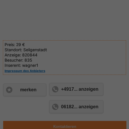
Preis:
29 €
Standort:
Seligenstadt
Anzeige:
820844
Besucher:
835
Inserent:
wagner1
Impressum des Anbieters
+4917... anzeigen
merken
06182... anzeigen
Kontaktieren