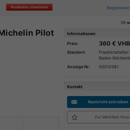
Kostenlos inserieren
Registrieren
39
v
ichelin Pilot
Informationen
360 € VHB
Preis:
Standort:
Friedrichshafen
Baden Württem
Anzeige Nr:
00010381
Kontakt
Nachricht schreiben
Zur Merkliste hinz