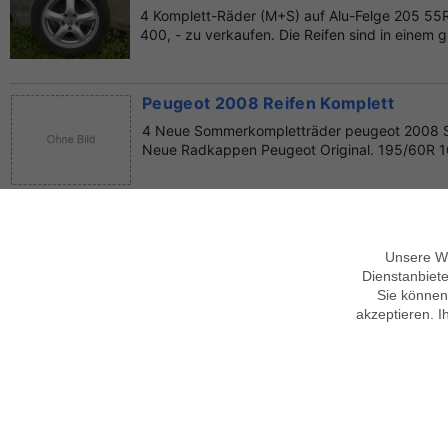
4 Komplett-Räder (M+S) auf Alu-Felge 205 55
400, - zu verkaufen. Die Reifen sind in einem g
Peugeot 2008 Reifen Komplett
4 Neue Sommerkompletträder peugeot 2008 St
Neue Radkappen Peugeot Original. 195/60R 16
4 Neue Stahl-Kompletträder Peugeot
Die angebotenen 4 neuen Sommer Kompletträd
Unsere We
einen Neuwagen, der dieses Jahr gekauft und
Dienstanbiete
wurd...
Sie können
akzeptieren. I
Über findix
Hinweise zur Nutzung
Jobs & Karriere
Mobile Version verwenden
Kontakt
Hilfe
Sicherheitshinweise
Impressum
Datenschutz,
AGB