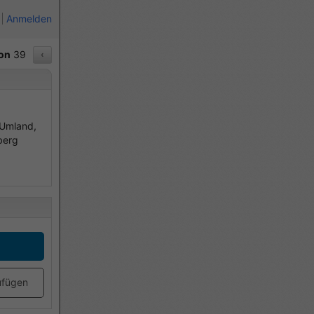
Anmelden
on
39
‹
 Umland,
berg
ufügen