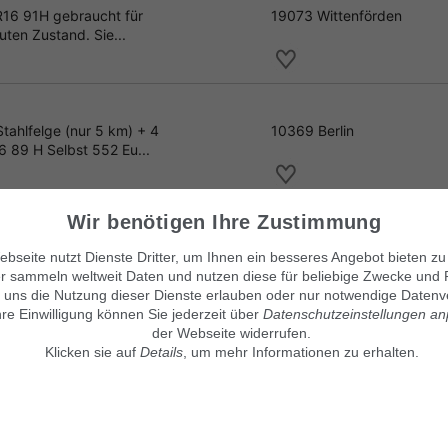
R16 91H gebraucht für
19073 Wittenförden
uten Zustand. Sie...
ahlfelge (nur 5 km) + 4
10369 Berlin
 89 H Selbst 552 Eu...
 195/60 R16 89H
Wir benötigen Ihre Zustimmung
er Peugeot waren auf
10369 Berlin
bseite nutzt Dienste Dritter, um Ihnen ein besseres Angebot bieten zu
 zugelassen wurde.
r sammeln weltweit Daten und nutzen diese für beliebige Zwecke und 
 uns die Nutzung dieser Dienste erlauben oder nur notwendige Datenv
hre Einwilligung können Sie jederzeit über
Datenschutzeinstellungen a
der Webseite widerrufen.
Klicken sie auf
Details
, um mehr Informationen zu erhalten.
Unsere Kleinanzeigenmärkte
© Maven360 GmbH - 9.0.6
Mit Stolz entwickelt und betrie
findix.de
findix.es
findix.at