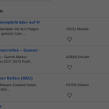
n:
ompletträder auf Michelin-R.
nterräder mit ALU-Felgen
74232 Abstatt
 genutzt (Jan....
mmerreifen - Gummi - REIFEN
en - Gummi Marke:
40699 Erkrath
n DOT: 5013 Profil...
mer Reifen (NEU)
m Neuem Zustand Daten
03159 Döbern
300...
e