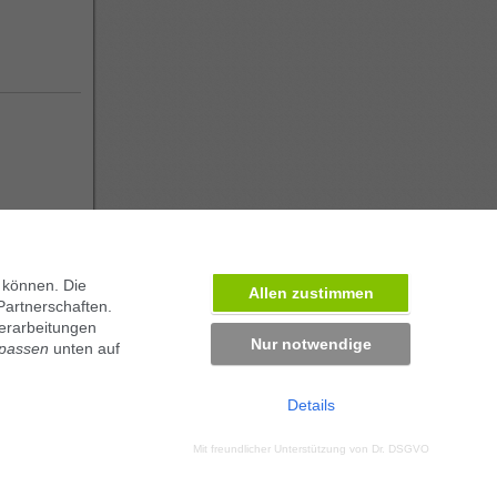
 können. Die
Allen zustimmen
Partnerschaften.
erarbeitungen
Nur notwendige
npassen
unten auf
Details
ben in München
Mit freundlicher Unterstützung von
Dr. DSGVO