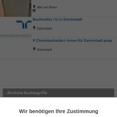
Weil am Rhein
Buchhalter / in in Darmstadt
Darmstadt
6 Chemiearbeiter/-innen für Darmstadt asap
Darmstadt
Ähnliche Suchbegriffe
Dienstleistungen
Wir benötigen Ihre Zustimmung
Handwerk