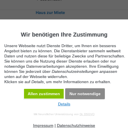
Haus zur Miete
Ellwangen (Jagst)
Wir benötigen Ihre Zustimmung
Unsere Webseite nutzt Dienste Dritter, um Ihnen ein besseres
Angebot bieten zu können. Die Dienstanbieter sammeln weltweit
Daten und nutzen diese für beliebige Zwecke und Partnerschaften.
Sie können uns die Nutzung dieser Dienste erlauben oder nur
notwendige Datenverarbeitungen akzeptieren. Ihre Einwilligung
Ähnliche Suchbegriffe
können Sie jederzeit über
Datenschutzeinstellungen anpassen
unten auf der Webseite widerrufen.
Dienstleistungen
Klicken sie auf
Details
, um mehr Informationen zu erhalten.
Allen zustimmen
Nur notwendige
Details
© 2026 Maven360 GmbH - v 9.0.6
Mit freundlicher Unterstützung von
Dr. DSGVO
AGB
Datenschutz
Impressum
Kontakt
Datenschutz anpassen
Desktop Version
Impressum
|
Datenschutzhinweise