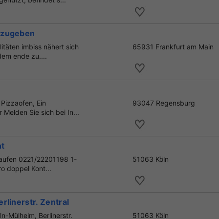
bzugeben
litäten imbiss nähert sich
65931 Frankfurt am Main
dem ende zu....
 Pizzaofen, Ein
93047 Regensburg
Melden Sie sich bei In...
nt
kaufen 0221/22201198 1-
51063 Köln
o doppel Kont...
linerstr. Zentral
ln-Mülheim, Berlinerstr.
51063 Köln