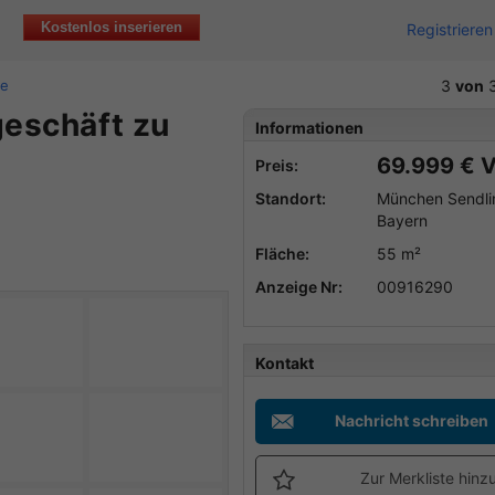
Kostenlos inserieren
Registrieren
ie
3
von
3
geschäft zu
Informationen
69.999 € 
Preis:
Standort:
München Sendli
Bayern
Fläche:
55 m²
Anzeige Nr:
00916290
Kontakt
Nachricht schreiben
Zur Merkliste hinz