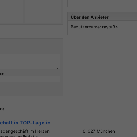
Über den Anbieter
Benutzername: rayta84
ben.
n:
schäft in TOP-Lage in München
 Ladengeschäft im Herzen
81927 München
nutzt, befindet s...