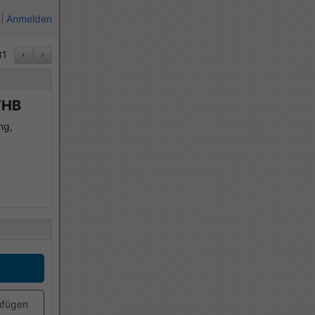
Anmelden
1
‹
›
VHB
ng,
ufügen