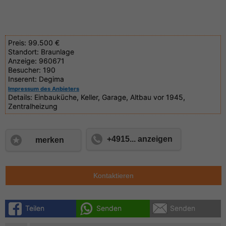
Preis:
99.500 €
Standort:
Braunlage
Anzeige:
960671
Besucher:
190
Inserent:
Degima
Impressum des Anbieters
Details:
Einbauküche, Keller, Garage, Altbau vor 1945,
Zentralheizung
+4915... anzeigen
merken
Kontaktieren
Teilen
Senden
Senden