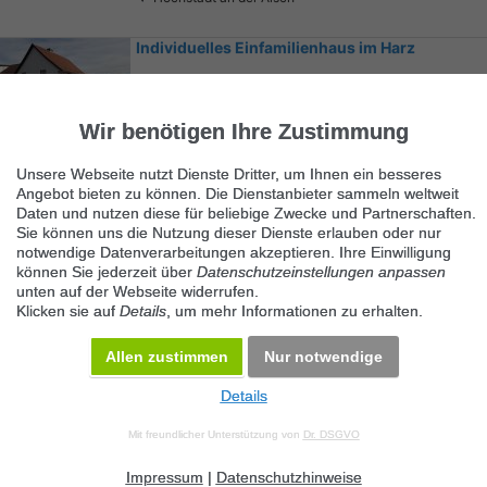
Individuelles Einfamilienhaus im Harz
Bad Sachsa
Wir benötigen Ihre Zustimmung
Unsere Webseite nutzt Dienste Dritter, um Ihnen ein besseres
Angebot bieten zu können. Die Dienstanbieter sammeln weltweit
Daten und nutzen diese für beliebige Zwecke und Partnerschaften.
Sie können uns die Nutzung dieser Dienste erlauben oder nur
notwendige Datenverarbeitungen akzeptieren. Ihre Einwilligung
Ähnliche Suchbegriffe
können Sie jederzeit über
Datenschutzeinstellungen anpassen
unten auf der Webseite widerrufen.
Immobilienmarkt
Klicken sie auf
Details
, um mehr Informationen zu erhalten.
Allen zustimmen
Nur notwendige
Details
© 2026 Maven360 GmbH - v 9.0.6
Mit freundlicher Unterstützung von
Dr. DSGVO
AGB
Datenschutz
Impressum
Kontakt
Datenschutz anpassen
Desktop Version
Impressum
|
Datenschutzhinweise