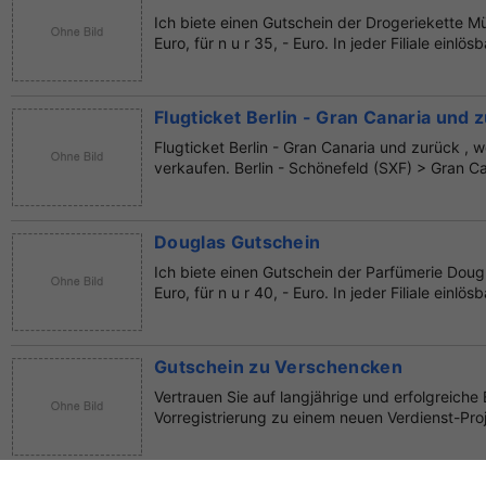
Ich biete einen Gutschein der Drogeriekette Mü
Euro, für n u r 35, - Euro. In jeder Filiale einlösb
Flugticket Berlin - Gran Canaria und 
Flugticket Berlin - Gran Canaria und zurück ,
verkaufen. Berlin - Schönefeld (SXF) > Gran Can
Douglas Gutschein
Ich biete einen Gutschein der Parfümerie Doug
Euro, für n u r 40, - Euro. In jeder Filiale einlösb
Gutschein zu Verschencken
Vertrauen Sie auf langjährige und erfolgreiche 
Vorregistrierung zu einem neuen Verdienst-Pro
Jetz...