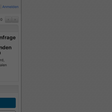
Anmelden
0
‹
›
Anfrage
enden
n
rd,
alen