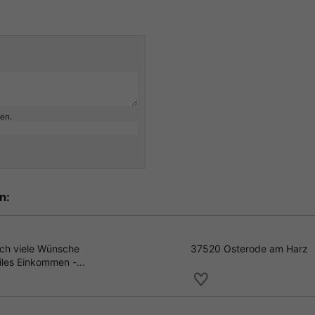
ben.
n:
ich viele Wünsche
37520 Osterode am Harz
biles Einkommen -...