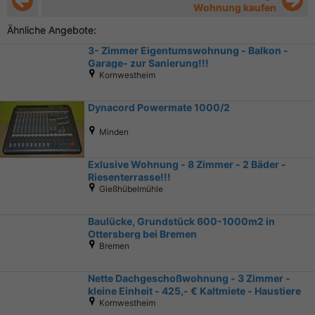
Wohnung kaufen
Ähnliche Angebote:
3- Zimmer Eigentumswohnung - Balkon -
Garage- zur Sanierung!!!
Kornwestheim
Dynacord Powermate 1000/2
Minden
Exlusive Wohnung - 8 Zimmer - 2 Bäder -
Riesenterrasse!!!
Gießhübelmühle
Baulücke, Grundstück 600-1000m2 in
Ottersberg bei Bremen
Bremen
Nette Dachgeschoßwohnung - 3 Zimmer -
kleine Einheit - 425,- € Kaltmiete - Haustiere
erlaubt!
Kornwestheim