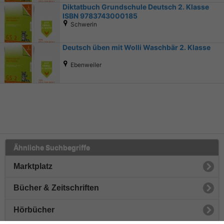
Diktatbuch Grundschule Deutsch 2. Klasse
ISBN 9783743000185
Schwerin
Deutsch üben mit Wolli Waschbär 2. Klasse
Ebenweiler
Ähnliche Suchbegriffe
Marktplatz
Bücher & Zeitschriften
Hörbücher