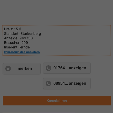
Preis:
15 €
Standort:
Starkenberg
Anzeige:
949733
Besucher:
299
Inserent:
lernde
Impressum des Anbieters
01764... anzeigen
merken
08954... anzeigen
Kontaktieren