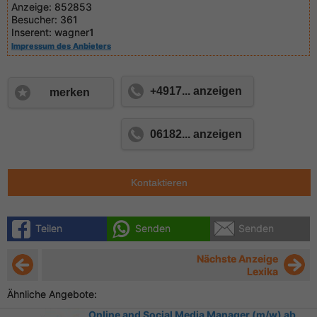
Anzeige:
852853
Besucher:
361
Inserent:
wagner1
Impressum des Anbieters
+4917... anzeigen
merken
06182... anzeigen
Kontaktieren
Teilen
Senden
Senden
Nächste Anzeige
Lexika
Ähnliche Angebote:
Online and Social Media Manager (m/w) ab