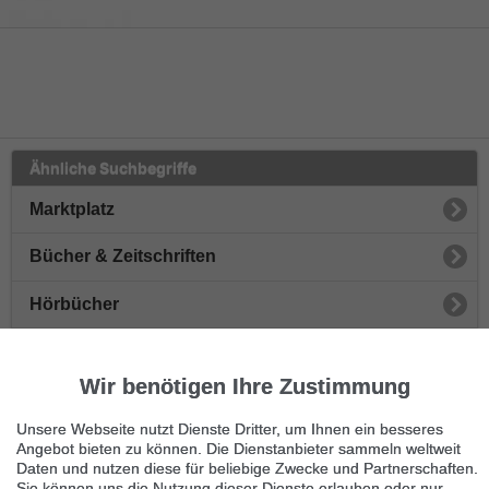
Ähnliche Suchbegriffe
Marktplatz
Bücher & Zeitschriften
Hörbücher
Belletristik
Wir benötigen Ihre Zustimmung
Zeitschriften
Unsere Webseite nutzt Dienste Dritter, um Ihnen ein besseres
Reisebücher
Angebot bieten zu können. Die Dienstanbieter sammeln weltweit
Daten und nutzen diese für beliebige Zwecke und Partnerschaften.
Sie können uns die Nutzung dieser Dienste erlauben oder nur