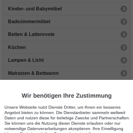
Kinder- und Babymöbel
Badezimmermöbel
Betten & Lattenroste
Küchen
Lampen & Licht
Matratzen & Bettwaren
Sofas & Sessel
Wir benötigen Ihre Zustimmung
Schränke & Vitrinen
Unsere Webseite nutzt Dienste Dritter, um Ihnen ein besseres
Stühle
Angebot bieten zu können. Die Dienstanbieter sammeln weltweit
Daten und nutzen diese für beliebige Zwecke und Partnerschaften.
Sie können uns die Nutzung dieser Dienste erlauben oder nur
Tische
notwendige Datenverarbeitungen akzeptieren. Ihre Einwilligung