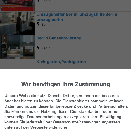
Berlin
Umzugshelfer Berlin, umzugshilfe Berlin,
umzug berlin
Berlin
Berlin Badrenovierung
Berlin
Kleingarten/Pachtgarten
Königs Wusterhausen
Wir benötigen Ihre Zustimmung
Unsere Webseite nutzt Dienste Dritter, um Ihnen ein besseres
Angebot bieten zu können. Die Dienstanbieter sammeln weltweit
Daten und nutzen diese für beliebige Zwecke und Partnerschaften.
Sie können uns die Nutzung dieser Dienste erlauben oder nur
notwendige Datenverarbeitungen akzeptieren. Ihre Einwilligung
Ähnliche Suchbegriffe
können Sie jederzeit über
Datenschutzeinstellungen anpassen
unten auf der Webseite widerrufen.