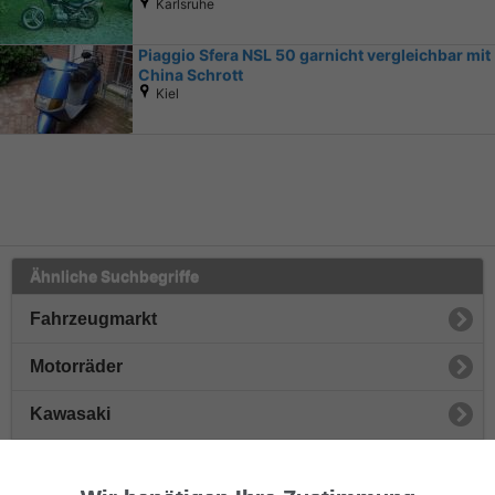
Karlsruhe
Piaggio Sfera NSL 50 garnicht vergleichbar mit
China Schrott
Kiel
Ähnliche Suchbegriffe
Fahrzeugmarkt
Motorräder
Kawasaki
Yamaha