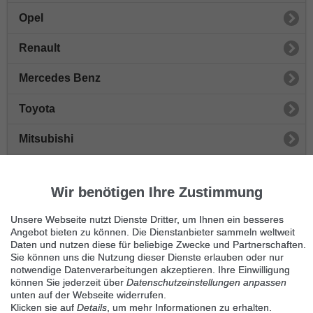
Opel
Renault
Mercedes Benz
Toyota
Mitsubishi
Honda
Wir benötigen Ihre Zustimmung
Peugeot
Unsere Webseite nutzt Dienste Dritter, um Ihnen ein besseres
Sonstige Autos
Angebot bieten zu können. Die Dienstanbieter sammeln weltweit
Daten und nutzen diese für beliebige Zwecke und Partnerschaften.
Sie können uns die Nutzung dieser Dienste erlauben oder nur
Nissan
notwendige Datenverarbeitungen akzeptieren. Ihre Einwilligung
können Sie jederzeit über
Datenschutzeinstellungen anpassen
Seat
unten auf der Webseite widerrufen.
Klicken sie auf
Details
, um mehr Informationen zu erhalten.