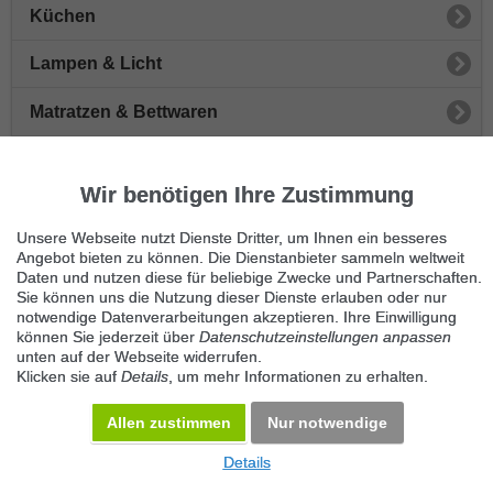
Küchen
Lampen & Licht
Matratzen & Bettwaren
Sofas & Sessel
Wir benötigen Ihre Zustimmung
Schränke & Vitrinen
Unsere Webseite nutzt Dienste Dritter, um Ihnen ein besseres
Stühle
Angebot bieten zu können. Die Dienstanbieter sammeln weltweit
Daten und nutzen diese für beliebige Zwecke und Partnerschaften.
Sie können uns die Nutzung dieser Dienste erlauben oder nur
Tische
notwendige Datenverarbeitungen akzeptieren. Ihre Einwilligung
können Sie jederzeit über
Datenschutzeinstellungen anpassen
Sonstige Möbel
unten auf der Webseite widerrufen.
Klicken sie auf
Details
, um mehr Informationen zu erhalten.
Büromöbel
Allen zustimmen
Nur notwendige
Details