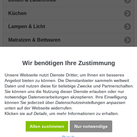
Küchen
Lampen & Licht
Matratzen & Bettwaren
Sofas & Sessel
Wir benötigen Ihre Zustimmung
Schränke & Vitrinen
Unsere Webseite nutzt Dienste Dritter, um Ihnen ein besseres
Stühle
Angebot bieten zu können. Die Dienstanbieter sammeln weltweit
Daten und nutzen diese für beliebige Zwecke und Partnerschaften.
Sie können uns die Nutzung dieser Dienste erlauben oder nur
Tische
notwendige Datenverarbeitungen akzeptieren. Ihre Einwilligung
können Sie jederzeit über
Datenschutzeinstellungen anpassen
Sonstige Möbel
unten auf der Webseite widerrufen.
Klicken sie auf
Details
, um mehr Informationen zu erhalten.
Büromöbel
Allen zustimmen
Nur notwendige