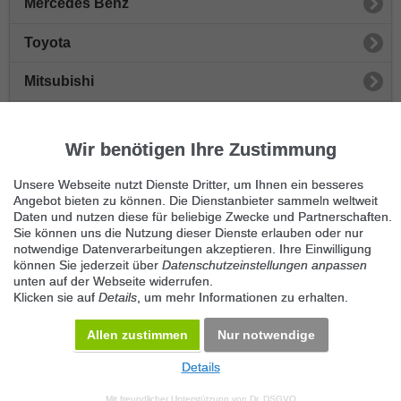
Mercedes Benz
Toyota
Mitsubishi
Honda
Wir benötigen Ihre Zustimmung
Peugeot
Unsere Webseite nutzt Dienste Dritter, um Ihnen ein besseres
Sonstige Autos
Angebot bieten zu können. Die Dienstanbieter sammeln weltweit
Daten und nutzen diese für beliebige Zwecke und Partnerschaften.
Sie können uns die Nutzung dieser Dienste erlauben oder nur
Nissan
notwendige Datenverarbeitungen akzeptieren. Ihre Einwilligung
können Sie jederzeit über
Datenschutzeinstellungen anpassen
Seat
unten auf der Webseite widerrufen.
Klicken sie auf
Details
, um mehr Informationen zu erhalten.
Skoda
Allen zustimmen
Nur notwendige
Details
© 2026 Maven360 GmbH - v 9.0.6
Mit freundlicher Unterstützung von
Dr. DSGVO