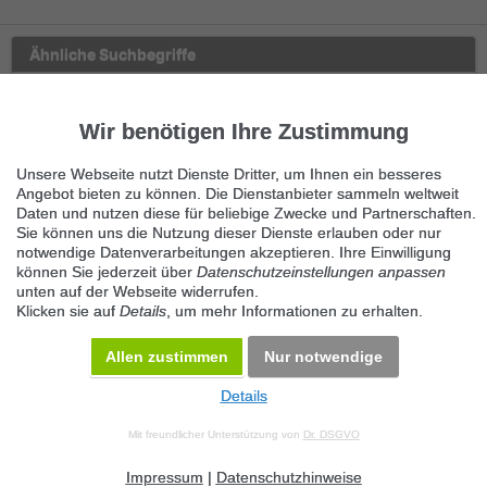
Ähnliche Suchbegriffe
Marktplatz
Wir benötigen Ihre Zustimmung
Haus & Garten
Unsere Webseite nutzt Dienste Dritter, um Ihnen ein besseres
Gartengeräte
Angebot bieten zu können. Die Dienstanbieter sammeln weltweit
Daten und nutzen diese für beliebige Zwecke und Partnerschaften.
Sie können uns die Nutzung dieser Dienste erlauben oder nur
Garten- & Gewächshäuser
notwendige Datenverarbeitungen akzeptieren. Ihre Einwilligung
können Sie jederzeit über
Datenschutzeinstellungen anpassen
Pflanzen, Bäume, Sträucher
unten auf der Webseite widerrufen.
Klicken sie auf
Details
, um mehr Informationen zu erhalten.
Sonstiges für Haus & Garten
Allen zustimmen
Nur notwendige
Details
© 2026 Maven360 GmbH - v 9.0.6
Mit freundlicher Unterstützung von
Dr. DSGVO
AGB
Datenschutz
Impressum
Kontakt
Datenschutz anpassen
Desktop Version
Impressum
|
Datenschutzhinweise