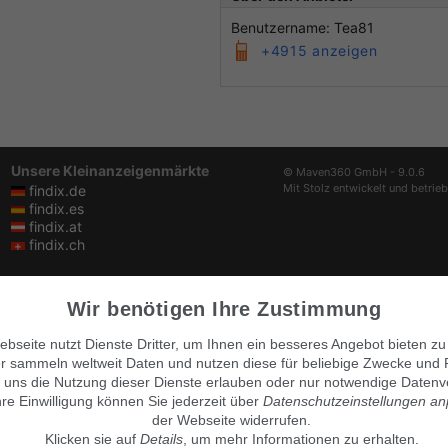
Benutzername: Tea81
+4915 anzeigen
Unsere Kleinanzeigenmärkte
© Maven360 GmbH - 9.0.6
Mit Stolz entwickelt und betrie
findix.de
findix.es
findix.at
findix.ch
Wir benötigen Ihre Zustimmung
bseite nutzt Dienste Dritter, um Ihnen ein besseres Angebot bieten zu
r sammeln weltweit Daten und nutzen diese für beliebige Zwecke und 
 uns die Nutzung dieser Dienste erlauben oder nur notwendige Datenv
hre Einwilligung können Sie jederzeit über
Datenschutzeinstellungen a
der Webseite widerrufen.
Klicken sie auf
Details
, um mehr Informationen zu erhalten.