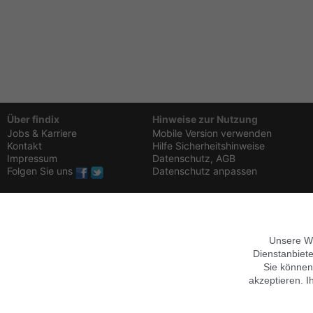
Über findix
Hinweise zur Nutzung
Jobs & Karriere
Mobile Version verwenden
Kontakt
Hilfe
Sicherheitshinweise
Impressum
Datenschutz,
AGB
Folgen Sie uns
Datenschutz anpassen
Unsere We
Dienstanbiete
Sie können
akzeptieren. I