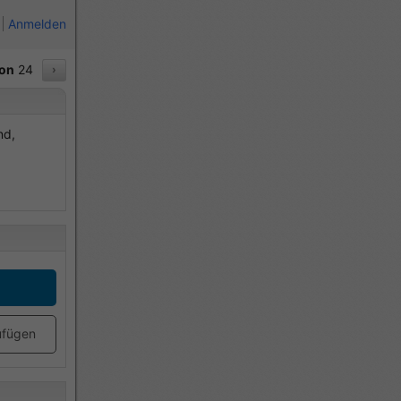
Anmelden
on
24
›
nd,
ufügen