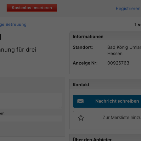
Kostenlos inserieren
Registrieren
ige Betreuung
1
v
g
Informationen
Standort:
Bad König Umla
nung für drei
Hessen
Anzeige Nr:
00926763
Kontakt
Nachricht schreiben
ben.
Zur Merkliste hinz
Über den Anbieter