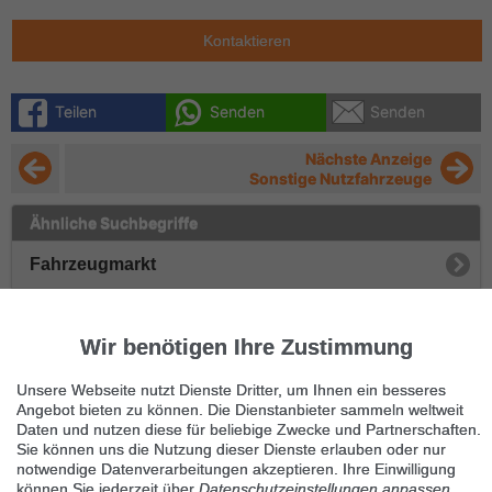
Kontaktieren
Teilen
Senden
Senden
Nächste Anzeige
Sonstige Nutzfahrzeuge
Ähnliche Suchbegriffe
Fahrzeugmarkt
Nutzfahrzeuge
Wir benötigen Ihre Zustimmung
Traktoren
Unsere Webseite nutzt Dienste Dritter, um Ihnen ein besseres
Anhänger
Angebot bieten zu können. Die Dienstanbieter sammeln weltweit
Daten und nutzen diese für beliebige Zwecke und Partnerschaften.
Sie können uns die Nutzung dieser Dienste erlauben oder nur
Kipper
notwendige Datenverarbeitungen akzeptieren. Ihre Einwilligung
können Sie jederzeit über
Datenschutzeinstellungen anpassen