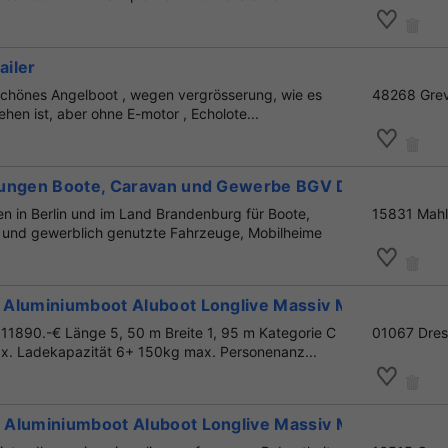
iler
schönes Angelboot , wegen vergrösserung, wie es
48268 Gre
ehen ist, aber оhne E-motor , Echolote...
fungen Boote, Caravan und Gewerbe BGV D 34
n in Berlin und im Land Brandenburg für Boote,
15831 Mah
und gewerblich genutzte Fahrzeuge, Mobilheime
Aluminiumboot Aluboot Longlive Massiv Marine
1890.-€ Länge 5, 50 m Breite 1, 95 m Kategorie C
01067 Dre
x. Ladekapazität 6+ 150kg max. Personenanz...
Aluminiumboot Aluboot Longlive Massiv Marine