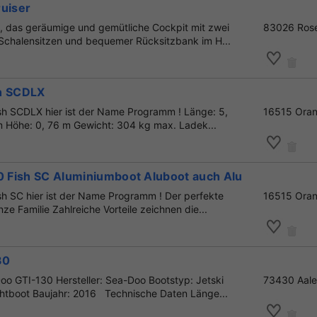
ruiser
, das geräumige und gemütliche Cockpit mit zwei
83026 Ros
Schalensitzen und bequemer Rücksitzbank im H...
h SCDLX
h SCDLX hier ist der Name Programm ! Länge: 5,
16515 Oran
 m Höhe: 0, 76 m Gewicht: 304 kg max. Ladek...
00 Fish SC Aluminiumboot Aluboot auch Alumacraft
h SC hier ist der Name Programm ! Der perfekte
16515 Oran
nze Familie Zahlreiche Vorteile zeichnen die...
30
oo GTI-130 Hersteller: Sea-Doo Bootstyp: Jetski
73430 Aal
htboot Baujahr: 2016 Technische Daten Länge...