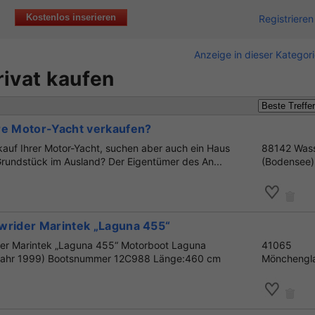
Kostenlos inserieren
Registrieren
Anzeige in dieser Kategor
ivat kaufen
re Motor-Yacht verkaufen?
kauf Ihrer Motor-Yacht, suchen aber auch ein Haus
88142 Was
rundstück im Ausland? Der Eigentümer des An...
(Bodensee)
wrider Marintek „Laguna 455“
der Marintek „Laguna 455“ Motorboot Laguna
41065
ujahr 1999) Bootsnummer 12C988 Länge:460 cm
Mönchengl