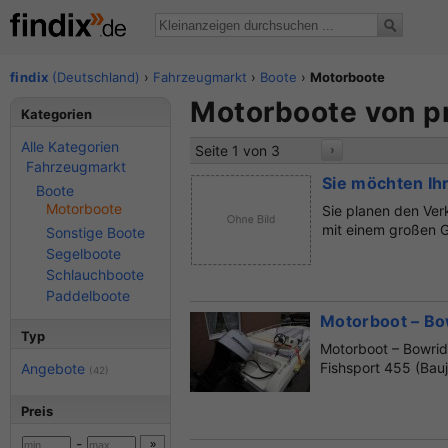
findix
(Deutschland)
›
Fahrzeugmarkt
›
Boote
›
Motorboote
Motorboote von pr
Kategorien
Alle Kategorien
Seite 1 von 3
›
Fahrzeugmarkt
Sie möchten Ih
Boote
Motorboote
Sie planen den Ver
mit einem großen G
Sonstige Boote
Segelboote
Schlauchboote
Paddelboote
Motorboot – Bo
Typ
Motorboot – Bowri
Fishsport 455 (Ba
Angebote
(42)
Breite:18...
Preis
-