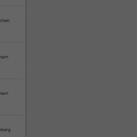
chen
marn
marn
nberg