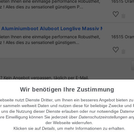
eten Ihnen eine einmalige performance Robustheit,
16515 Oran
z ! Alles dies zu sensationell günstigem P...
Aluminiumboot Aluboot Longlive Massiv Marine
eten Ihnen eine einmalige performance Robustheit,
16515 Oran
z ! Alles dies zu sensationell günstigem...
 Kein Angebot verpassen, täglich per E-Mail.
Wir benötigen Ihre Zustimmung
bseite nutzt Dienste Dritter, um Ihnen ein besseres Angebot bieten zu
r sammeln weltweit Daten und nutzen diese für beliebige Zwecke und 
enlos Suchanzeige aufgeben
!
 uns die Nutzung dieser Dienste erlauben oder nur notwendige Datenv
hre Einwilligung können Sie jederzeit über
Datenschutzeinstellungen a
der Webseite widerrufen.
Klicken sie auf
Details
, um mehr Informationen zu erhalten.