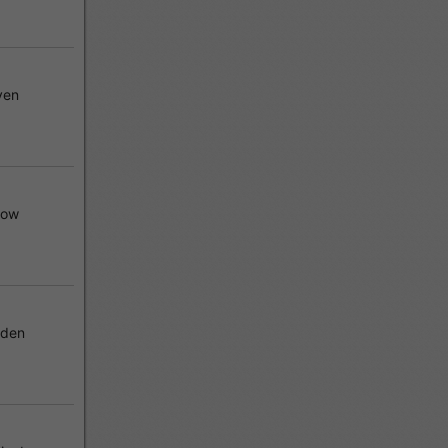
ven
low
sden