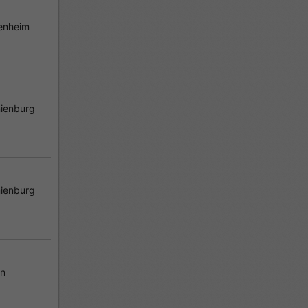
enheim
ienburg
ienburg
en