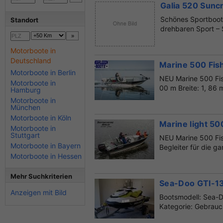
Galia 520 Sunc
Schönes Sportboot
Standort
drehbaren Sport – 
Motorboote in
Deutschland
Marine 500 Fis
Motorboote in Berlin
NEU Marine 500 Fis
Motorboote in
00 m Breite: 1, 86
Hamburg
Motorboote in
München
Motorboote in Köln
Marine light 5
Motorboote in
Stuttgart
NEU Marine 500 Fis
Motorboote in Bayern
Begleiter für die ga
Motorboote in Hessen
Mehr Suchkriterien
Sea-Doo GTI-1
Anzeigen mit Bild
Bootsmodell: Sea-D
Kategorie: Gebrauc