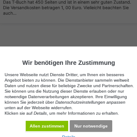
Das T-Buch hat 450 Seiten und ist in einem sehr guten Zustand.
Die Versandkosten betragen 1, 00 Euro. Vielleicht beachten Sie
auch...
Wir benötigen Ihre Zustimmung
Nächste Seite
1/4
Belletristik
Unsere Webseite nutzt Dienste Dritter, um Ihnen ein besseres
Angebot bieten zu können. Die Dienstanbieter sammeln weltweit
Immer die neuesten Anzeigen erhalten?
Daten und nutzen diese für beliebige Zwecke und Partnerschaften.
Kein Angebot verpassen, täglich per E-Mail.
Sie können uns die Nutzung dieser Dienste erlauben oder nur
notwendige Datenverarbeitungen akzeptieren. Ihre Einwilligung
können Sie jederzeit über
Datenschutzeinstellungen anpassen
unten auf der Webseite widerrufen.
Benachrichtigung aktivieren
Klicken sie auf
Details
, um mehr Informationen zu erhalten.
Kategorie Belletristik
Allen zustimmen
Nur notwendige
KOSTENLOS INSERIEREN