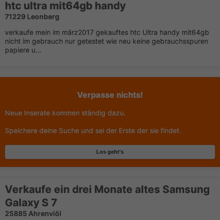
htc ultra mit64gb handy
71229 Leonberg
verkaufe mein im märz2017 gekauftes htc Ultra handy mit64gb
nicht im gebrauch nur getestet wie neu keine gebrauchsspuren
papiere u...
Verpasse nichts!
Neue Inserate kommen ständig dazu.
Speichere deine Suche und sei der Erste der sie findet.
Los geht's
Verkaufe ein drei Monate altes Samsung
Galaxy S 7
25885 Ahrenviöl