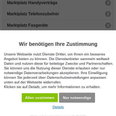
Marktplatz Handyverträge
Marktplatz Telefonzubehör
Marktplatz Faxgeräte
Marktplatz Telefonanlagen
Wir benötigen Ihre Zustimmung
Marktplatz Schnurlose Telefone
Unsere Webseite nutzt Dienste Dritter, um Ihnen ein besseres
Angebot bieten zu können. Die Dienstanbieter sammeln weltweit
Immer die neuesten Anzeigen erhalten?
Daten und nutzen diese für beliebige Zwecke und Partnerschaften.
Kein Angebot verpassen, täglich per E-Mail.
Sie können uns die Nutzung dieser Dienste erlauben oder nur
notwendige Datenverarbeitungen akzeptieren. Ihre Einwilligung
können Sie jederzeit über
Datenschutzeinstellungen anpassen
unten auf der Webseite widerrufen.
Benachrichtigung aktivieren
Klicken sie auf
Details
, um mehr Informationen zu erhalten.
Kategorie Handy, Telefon, Fax
Allen zustimmen
Nur notwendige
KOSTENLOS INSERIEREN
Details
© 2026 Maven360 GmbH - v 9.0.6