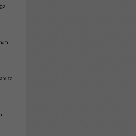
go
chum
relitz
n