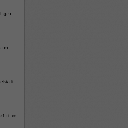
lingen
chen
elstadt
-36 Jahre
kfurt am