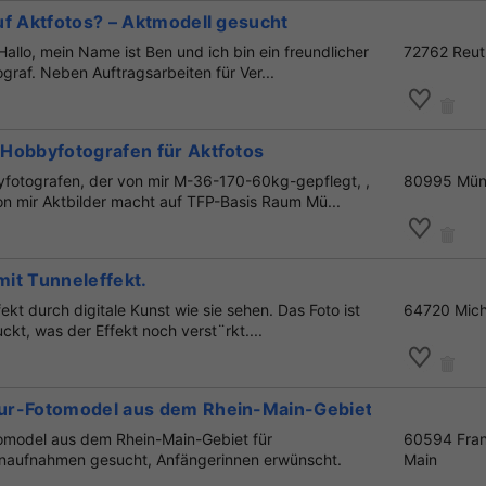
uf Aktfotos? – Aktmodell gesucht
Hallo, mein Name ist Ben und ich bin ein freundlicher
72762 Reut
graf. Neben Auftragsarbeiten für Ver...
Hobbyfotografen für Aktfotos
fotografen, der von mir M-36-170-60kg-gepflegt, ,
80995 Mün
on mir Aktbilder macht auf TFP-Basis Raum Mü...
it Tunneleffekt.
ekt durch digitale Kunst wie sie sehen. Das Foto ist
64720 Mich
kt, was der Effekt noch verst¨rkt....
r-Fotomodel aus dem Rhein-Main-Gebiet gesucht, 18
omodel aus dem Rhein-Main-Gebiet für
60594 Fran
enaufnahmen gesucht, Anfängerinnen erwünscht.
Main