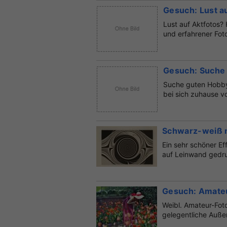
Gesuch: Lust a
Lust auf Aktfotos? 
und erfahrener Foto
Gesuch: Suche 
Suche guten Hobby
bei sich zuhause v
Schwarz-weiß m
Ein sehr schöner Eff
auf Leinwand gedruc
Gesuch: Amateu
Weibl. Amateur-Fot
gelegentliche Auß
Alter: ab...