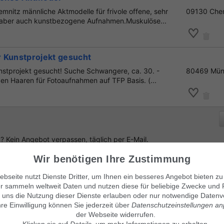
nitz männliche Aktmodelle für frivole offene, sehr
09130 Che
 aber auch kunstbezogene Aufnahmen.Muskulöse...
 Kunstprojekt gesucht
stprojekt gesucht! Suche Schwangere, ca. 30. -
80469 Mün
en Haaren für Fotoaufnahmen auf TFP Basis. (...
 Kein Angebot verpassen, täglich per E-Mail.
Wir benötigen Ihre Zustimmung
bseite nutzt Dienste Dritter, um Ihnen ein besseres Angebot bieten zu
r sammeln weltweit Daten und nutzen diese für beliebige Zwecke und 
enlos Suchanzeige aufgeben
!
 uns die Nutzung dieser Dienste erlauben oder nur notwendige Datenv
hre Einwilligung können Sie jederzeit über
Datenschutzeinstellungen a
der Webseite widerrufen.