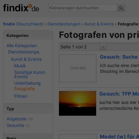
findix
(Deutschland)
›
Dienstleistungen
›
Kunst & Events
›
Fotografie
Fotografen von pr
Kategorien
Alle Kategorien
Seite 1 von 2
›
Dienstleistunge.
Gesuch: Suche z
Kunst & Events
Ich suche eine zier
Musik
Shooting im Bereich
Sonstige Kunst-
Events
Unterhaltung
Fotografie
Gesuch: TFP Mo
Filmen
suche hier aus der
unterschiedliche Ko
Typ
Angebote
(19)
Gesuche
(7)
Model (w) für 
Preis