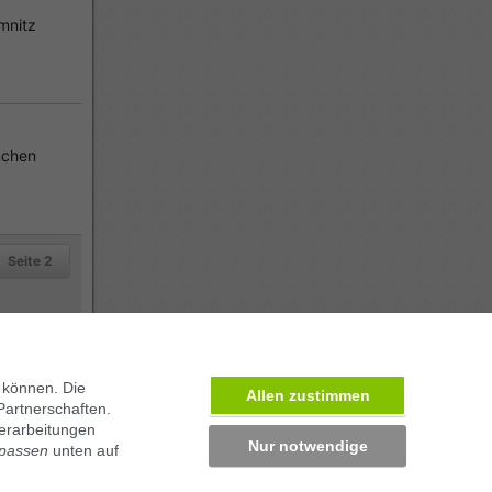
mnitz
chen
Seite 2
 können. Die
Allen zustimmen
Partnerschaften.
erarbeitungen
Nur notwendige
npassen
unten auf