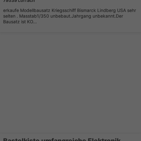
79539 Lörrach
erkaufe Modellbausatz Kriegsschiff Bismarck Lindberg USA sehr
selten . Masstab1/350 unbebaut.Jahrgang unbekannt.Der
Bausatz ist KO...
Bastelkiste umfangreiche Elektronik