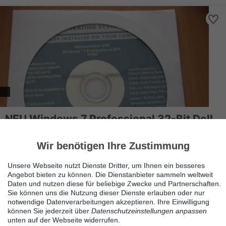
NEU Windows 7 Professional 32-Bit Dell
OEM-Version
83119 Obing
Wir benötigen Ihre Zustimmung
NEU Windows 7 Professional 32-Bit OEM-Version Deutsch
Unsere Webseite nutzt Dienste Dritter, um Ihnen ein besseres
Lieferumgang: Windows 7 Professional 32-Bit Installations DVD
Angebot bieten zu können. Die Dienstanbieter sammeln weltweit
Win...
Daten und nutzen diese für beliebige Zwecke und Partnerschaften.
Sie können uns die Nutzung dieser Dienste erlauben oder nur
notwendige Datenverarbeitungen akzeptieren. Ihre Einwilligung
können Sie jederzeit über
Datenschutzeinstellungen anpassen
unten auf der Webseite widerrufen.