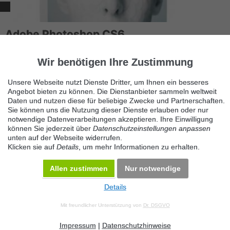
Adobe Photoshop CS6,
Bildbearbeitungssoftware
21129 Hamburg
Wir benötigen Ihre Zustimmung
Verkaufe Adobe Photoshop CS6 Vollversion für MAC neu (
Unsere Webseite nutzt Dienste Dritter, um Ihnen ein besseres
unbenutzt, unregistriert, versiegelt ) Versand als versichertes D...
Angebot bieten zu können. Die Dienstanbieter sammeln weltweit
Daten und nutzen diese für beliebige Zwecke und Partnerschaften.
Sie können uns die Nutzung dieser Dienste erlauben oder nur
notwendige Datenverarbeitungen akzeptieren. Ihre Einwilligung
können Sie jederzeit über
Datenschutzeinstellungen anpassen
unten auf der Webseite widerrufen.
Klicken sie auf
Details
, um mehr Informationen zu erhalten.
Allen zustimmen
Nur notwendige
Details
© 2026 Maven360 GmbH - v 9.0.6
Mit freundlicher Unterstützung von
Dr. DSGVO
AGB
Datenschutz
Impressum
Kontakt
Datenschutz anpassen
Desktop Version
Impressum
|
Datenschutzhinweise