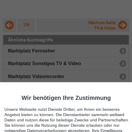
Nächste Seite
1/6
TV & Video
Ähnliche Suchbegriffe
Marktplatz Fernseher
Marktplatz Sonstiges TV & Video
Marktplatz Videorecorder
Marktplatz Receiver & Sat-Anlagen
Wir benötigen Ihre Zustimmung
Marktplatz Projektoren
Unsere Webseite nutzt Dienste Dritter, um Ihnen ein besseres
Angebot bieten zu können. Die Dienstanbieter sammeln weltweit
Immer die neuesten Anzeigen erhalten?
Daten und nutzen diese für beliebige Zwecke und Partnerschaften.
Kein Angebot verpassen, täglich per E-Mail.
Sie können uns die Nutzung dieser Dienste erlauben oder nur
notwendige Datenverarbeitungen akzeptieren. Ihre Einwilligung