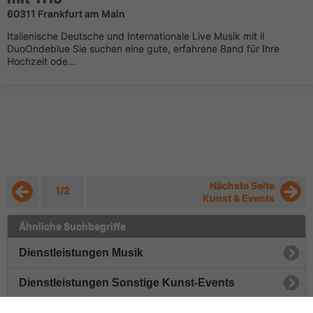
60311 Frankfurt am Main
Italienische Deutsche und Internationale Live Musik mit il
DuoOndeblue Sie suchen eine gute, erfahrene Band für Ihre
Hochzeit ode...
Nächste Seite
1/2
Kunst & Events
Ähnliche Suchbegriffe
Dienstleistungen Musik
Dienstleistungen Sonstige Kunst-Events