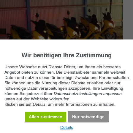
E-Roller SCP3540 li.on
93047 Regensburg
Wir benötigen Ihre Zustimmung
Motor/Antrieb: Max. Geschwindigkeit: 88km/h
Unsere Webseite nutzt Dienste Dritter, um Ihnen ein besseres
Motornennleistung: 3, 5 kW/4, 6 PS Verbrauch: 3, 2 kWh/100km
Angebot bieten zu können. Die Dienstanbieter sammeln weltweit
Motortyp: BLDC (Brus...
Daten und nutzen diese für beliebige Zwecke und Partnerschaften.
Sie können uns die Nutzung dieser Dienste erlauben oder nur
notwendige Datenverarbeitungen akzeptieren. Ihre Einwilligung
können Sie jederzeit über
Datenschutzeinstellungen anpassen
unten auf der Webseite widerrufen.
Klicken sie auf
Details
, um mehr Informationen zu erhalten.
Allen zustimmen
Nur notwendige
Details