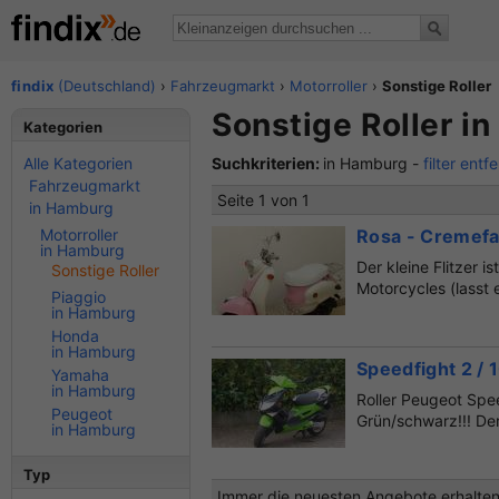
findix
(Deutschland)
›
Fahrzeugmarkt
›
Motorroller
›
Sonstige Roller
Sonstige Roller i
Kategorien
Alle Kategorien
Suchkriterien:
in Hamburg -
filter entf
Fahrzeugmarkt
Seite 1 von 1
in Hamburg
Motorroller
Rosa - Cremefar
in Hamburg
Der kleine Flitzer 
Sonstige Roller
Motorcycles (lasst 
Piaggio
in Hamburg
Honda
in Hamburg
Speedfight 2 / 
Yamaha
in Hamburg
Roller Peugeot Spe
Peugeot
Grün/schwarz!!! Der 
in Hamburg
Typ
Immer die neuesten Angebote erhalten?