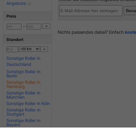
Angebote
(2)
Preis
-
Nichts passendes dabei? Einfach
kost
Standort
Sonstige Roller in
Deutschland
Sonstige Roller in
Berlin
Sonstige Roller in
Hamburg
Sonstige Roller in
München
Sonstige Roller in Köln
Sonstige Roller in
Stuttgart
Sonstige Roller in
Bayern
Sonstige Roller in
Hessen