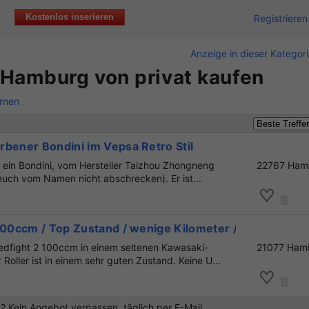
Kostenlos inserieren
Registrieren
Anzeige in dieser Kategor
n Hamburg von privat kaufen
ernen
bener Bondini im Vepsa Retro Stil
ist ein Bondini, vom Hersteller Taizhou Zhongneng
22767 Ham
euch vom Namen nicht abschrecken). Er ist...
100ccm / Top Zustand / wenige Kilometer / 1.Hand
edfight 2 100ccm in einem seltenen Kawasaki-
21077 Ham
Roller ist in einem sehr guten Zustand. Keine U...
 Kein Angebot verpassen, täglich per E-Mail.